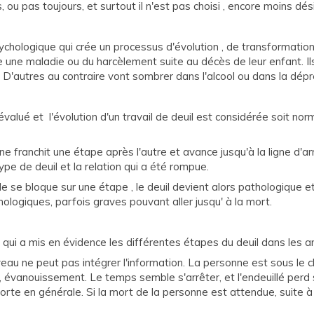
s, ou pas toujours, et surtout il n'est pas choisi , encore moins dési
psychologique qui crée un processus d'évolution , de transformati
e une maladie ou du harcèlement suite au décès de leur enfant. I
 D'autres au contraire vont sombrer dans l'alcool ou dans la dépr
évalué et l'évolution d'un travail de deuil est considérée soit no
nne franchit une étape après l'autre et avance jusqu'à la ligne d'
e de deuil et la relation qui a été rompue.
 elle se bloque sur une étape , le deuil devient alors pathologiq
logiques, parfois graves pouvant aller jusqu' à la mort.
qui a mis en évidence les différentes étapes du deuil dans les an
eau ne peut pas intégrer l'information. La personne est sous le ch
, évanouissement. Le temps semble s'arrêter, et l'endeuillé perd
 forte en générale. Si la mort de la personne est attendue, suite