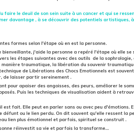
 faire le deuil de son sein suite à un cancer et qui se resse
imer davantage , à se découvrir des potentiels artistiques,
tes formes selon l'étape où en est la personne.
e bienveillante, j'aide la personne a repéré l'étape où elle s
r vers les étapes suivantes avec des outils de la sophrologie, 
de manière traumatique, la libération du souvenir traumatiqu
a technique de Libérations des Chocs Emotionnels est souvent 
 de laisser partir sereinement .
sant pour apaiser des angoisses, des peurs, améliorer le somm
oposés. Puis les techniques de visualisation aident à retrouv
est fait. Elle peut en parler sans ou avec peu d'émotions. El
e défunt ou le lien perdu. On dit souvent qu'elle ressent la p
au lien plus émotionnel et parfois, spirituel se construit .
rsonne réinvestit sa vie et parfois la transforme...