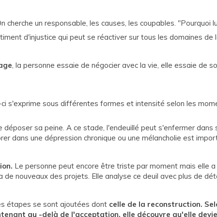
On cherche un responsable, les causes, les coupables. "Pourquoi l
timent d'injustice qui peut se réactiver sur tous les domaines de
dage
, la personne essaie de négocier avec la vie, elle essaie de 
-ci s'exprime sous différentes formes et intensité selon les mome
 déposer sa peine. A ce stade, l'endeuillé peut s'enfermer dans
mbrer dans une dépression chronique ou une mélancholie est impor
ion.
Le personne peut encore être triste par moment mais elle a 
elle a de nouveaux des projets. Elle analyse ce deuil avec plus de
res étapes se sont ajoutées dont
celle de la reconstruction. Sel
tenant au -delà de l'acceptation, elle découvre qu'elle devi