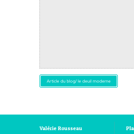
Article du blog/ le deuil moderne
Valérie Rousseau
Pla