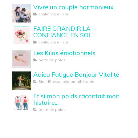
Vivre un couple harmonieux
confiance en soi
FAIRE GRANDIR LA
CONFIANCE EN SOI
confiance en soi
Les Kilos émotionnels
perte de poids
Adieu Fatigue Bonjour Vitalité
Bien-Etre/santé/aromathérapie
Et si mon poids racontait mon
histoire...
perte de poids