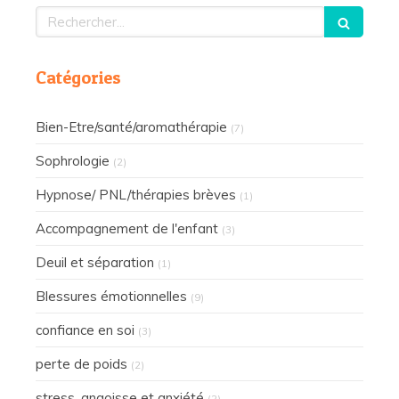
Rechercher
Catégories
Bien-Etre/santé/aromathérapie
(7)
Sophrologie
(2)
Hypnose/ PNL/thérapies brèves
(1)
Accompagnement de l'enfant
(3)
Deuil et séparation
(1)
Blessures émotionnelles
(9)
confiance en soi
(3)
perte de poids
(2)
stress, angoisse et anxiété
(2)