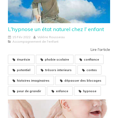
L'hypnose un état naturel chez l' enfant
15 Fév 2022
Valérie Rousseau
Accompagnement de l'enfant
Lire l'article
énurésie
phobie scolaire
confiance
potentiel
trésors interieurs
contes
histoires imaginaires
dépasser des blocages
peur de grandir
enfance
hypnose