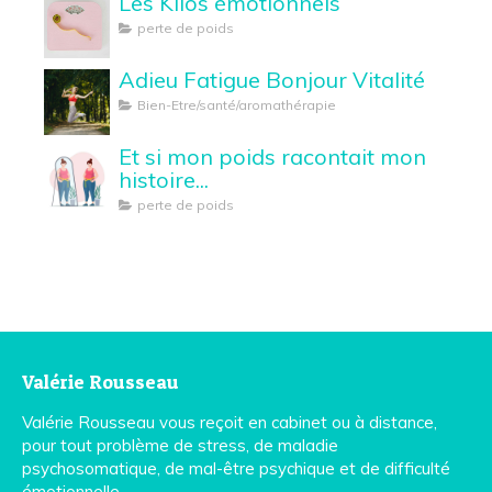
Les Kilos émotionnels
perte de poids
Adieu Fatigue Bonjour Vitalité
Bien-Etre/santé/aromathérapie
Et si mon poids racontait mon
histoire...
perte de poids
Valérie Rousseau
Valérie Rousseau vous reçoit en cabinet ou à distance,
pour tout problème de stress, de maladie
psychosomatique, de mal-être psychique et de difficulté
émotionnelle.