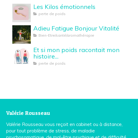
Les Kilos émotionnels
perte de poids
Adieu Fatigue Bonjour Vitalité
Bien-Etre/santé/aromathérapie
Et si mon poids racontait mon
histoire...
perte de poids
Valérie Rousseau
Valérie Rousseau vous reçoit en cabinet ou à distance,
pour tout problème de stress, de maladie
psychosomatique, de mal-être psychique et de difficulté