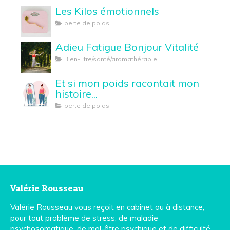
Les Kilos émotionnels
perte de poids
Adieu Fatigue Bonjour Vitalité
Bien-Etre/santé/aromathérapie
Et si mon poids racontait mon
histoire...
perte de poids
Valérie Rousseau
Valérie Rousseau vous reçoit en cabinet ou à distance,
pour tout problème de stress, de maladie
psychosomatique, de mal-être psychique et de difficulté