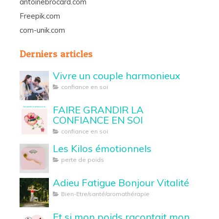
antoinebrocard.com
Freepik.com
com-unik.com
Derniers articles
Vivre un couple harmonieux
confiance en soi
FAIRE GRANDIR LA
CONFIANCE EN SOI
confiance en soi
Les Kilos émotionnels
perte de poids
Adieu Fatigue Bonjour Vitalité
Bien-Etre/santé/aromathérapie
Et si mon poids racontait mon