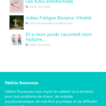
Les Kilos émotionnels
perte de poids
Adieu Fatigue Bonjour Vitalité
Bien-Etre/santé/aromathérapie
Et si mon poids racontait mon
histoire...
perte de poids
Valérie Rousseau
Valérie Rousseau vous reçoit en cabinet ou à distance,
pour tout problème de stress, de maladie
psychosomatique, de mal-être psychique et de difficulté