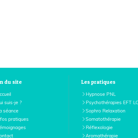
n du site
Les pratiques
ccueil
Hypnose PNL
ui suis-je ?
Psychothérapies EFT L
a séance
Sophro Relaxation
nfos pratiques
Somatothérapie
émoignages
Réflexologie
ontact
Aromathérapie