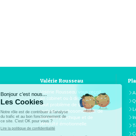
Valérie Rousseau
Pla
Valérie Rousseau vous reçoit
A
en cabinet ou à distance, pour
Q
tout problème de stress, de
L
maladie psychosomatique, de
mal-être psychique et de
I
difficulté émotionnelle.
T
C