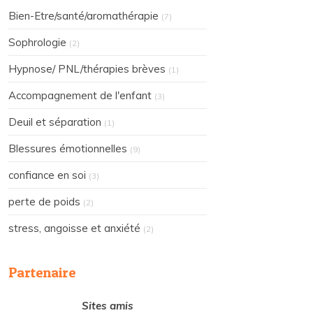
Bien-Etre/santé/aromathérapie
(7)
Sophrologie
(2)
Hypnose/ PNL/thérapies brèves
(1)
Accompagnement de l'enfant
(3)
Deuil et séparation
(1)
Blessures émotionnelles
(9)
confiance en soi
(3)
perte de poids
(2)
stress, angoisse et anxiété
(2)
Partenaire
Sites amis