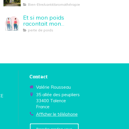
Bien-Etre/santé/aromathérapie
Et si mon poids
racontait mon
histoire...
perte de poids
Contact
Valérie Rousseau
35 allée des peupliers
CE
33400
Talence
France
Afficher le téléphone
Prendre rendez-vous