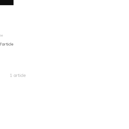
ie
l'article
1 article