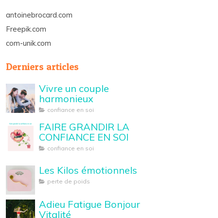
antoinebrocard.com
Freepik.com
com-unik.com
Derniers articles
Vivre un couple
harmonieux
confiance en soi
FAIRE GRANDIR LA
CONFIANCE EN SOI
confiance en soi
Les Kilos émotionnels
perte de poids
Adieu Fatigue Bonjour
Vitalité