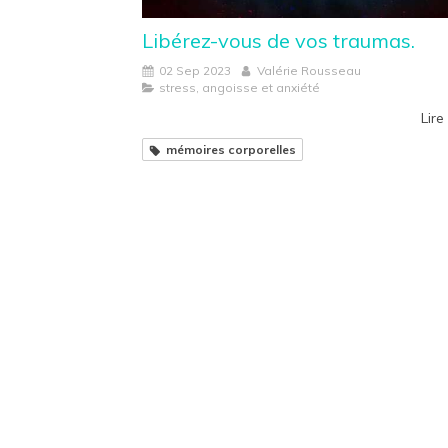
Libérez-vous de vos traumas.
02 Sep 2023
Valérie Rousseau
stress, angoisse et anxiété
Lire 
mémoires corporelles