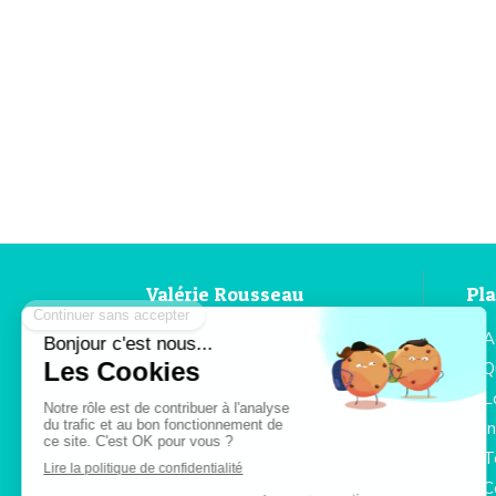
Valérie Rousseau
Pla
Valérie Rousseau vous reçoit
A
en cabinet ou à distance, pour
Q
tout problème de stress, de
L
maladie psychosomatique, de
mal-être psychique et de
I
difficulté émotionnelle.
T
C