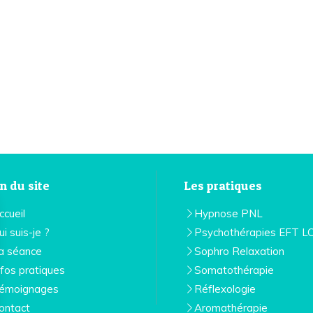
n du site
Les pratiques
ccueil
Hypnose PNL
ui suis-je ?
Psychothérapies EFT L
a séance
Sophro Relaxation
nfos pratiques
Somatothérapie
émoignages
Réflexologie
ontact
Aromathérapie