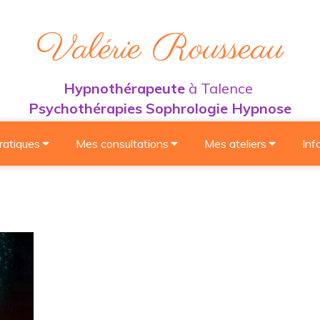
Valérie Rousseau
Hypnothérapeute
à Talence
Psychothérapies Sophrologie Hypnose
ratiques
Mes consultations
Mes ateliers
Inf