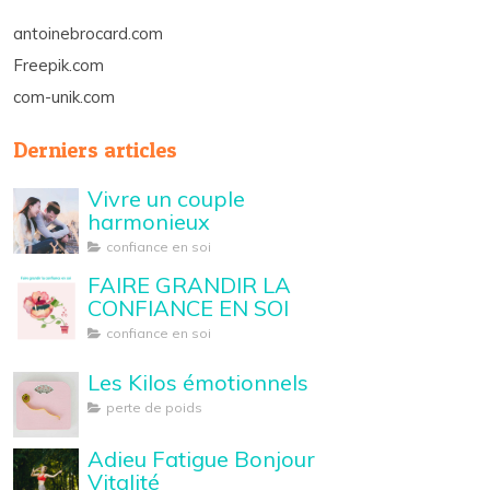
antoinebrocard.com
Freepik.com
com-unik.com
Derniers articles
Vivre un couple
harmonieux
confiance en soi
FAIRE GRANDIR LA
CONFIANCE EN SOI
confiance en soi
Les Kilos émotionnels
perte de poids
Adieu Fatigue Bonjour
Vitalité