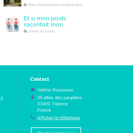
Bien-Etre/santé/aromathérapie
Et si mon poids
racontait mon
histoire...
perte de poids
Contact
Valérie Rousseau
35 allée des peupliers
CE
33400
Talence
France
Afficher le téléphone
Prendre rendez-vous