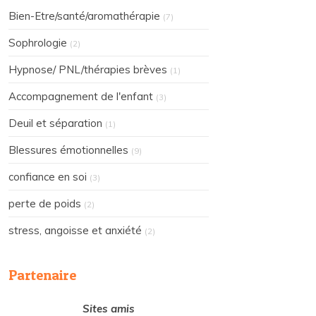
Bien-Etre/santé/aromathérapie
(7)
Sophrologie
(2)
Hypnose/ PNL/thérapies brèves
(1)
Accompagnement de l'enfant
(3)
Deuil et séparation
(1)
Blessures émotionnelles
(9)
confiance en soi
(3)
perte de poids
(2)
stress, angoisse et anxiété
(2)
Partenaire
Sites amis