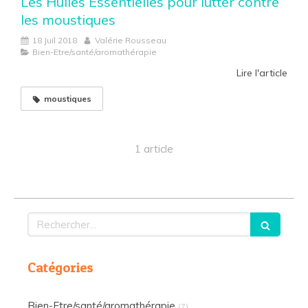
Les Huiles Essentielles pour lutter contre
les moustiques
18 Juil 2018
Valérie Rousseau
Bien-Etre/santé/aromathérapie
Lire l'article
moustiques
1 article
Rechercher
Catégories
Bien-Etre/santé/aromathérapie
(7)