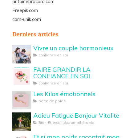
antoinebrocard.com
Freepik.com
com-unik.com
Derniers articles
Vivre un couple harmonieux
confiance en soi
FAIRE GRANDIR LA
CONFIANCE EN SOI
confiance en soi
Les Kilos émotionnels
perte de poids
Adieu Fatigue Bonjour Vitalité
Bien-Etre/santé/aromathérapie
Et si mon poids racontait mon