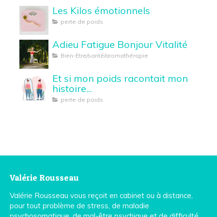
Les Kilos émotionnels
perte de poids
Adieu Fatigue Bonjour Vitalité
Bien-Etre/santé/aromathérapie
Et si mon poids racontait mon
histoire...
perte de poids
Valérie Rousseau
Valérie Rousseau vous reçoit en cabinet ou à distance,
pour tout problème de stress, de maladie
psychosomatique, de mal-être psychique et de difficulté