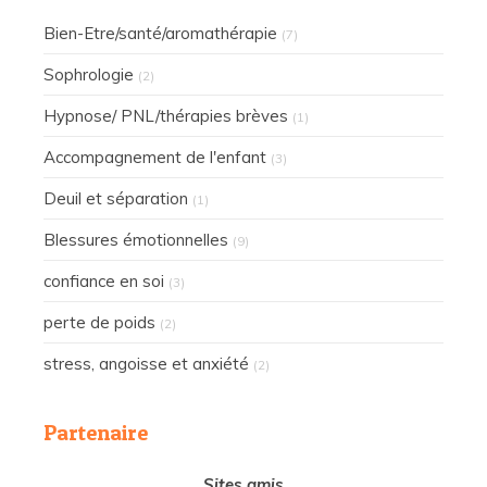
Bien-Etre/santé/aromathérapie
(7)
Sophrologie
(2)
Hypnose/ PNL/thérapies brèves
(1)
Accompagnement de l'enfant
(3)
Deuil et séparation
(1)
Blessures émotionnelles
(9)
confiance en soi
(3)
perte de poids
(2)
stress, angoisse et anxiété
(2)
Partenaire
Sites amis