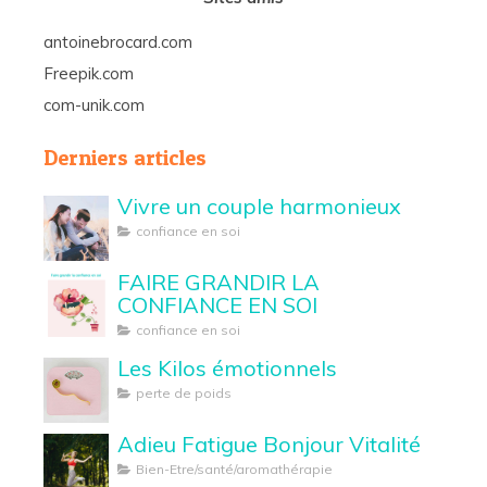
antoinebrocard.com
Freepik.com
com-unik.com
Derniers articles
Vivre un couple harmonieux
confiance en soi
FAIRE GRANDIR LA
CONFIANCE EN SOI
confiance en soi
Les Kilos émotionnels
perte de poids
Adieu Fatigue Bonjour Vitalité
Bien-Etre/santé/aromathérapie