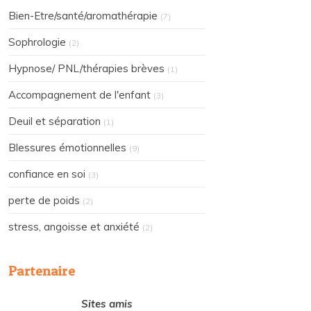
Bien-Etre/santé/aromathérapie
(7)
Sophrologie
(2)
Hypnose/ PNL/thérapies brèves
(1)
Accompagnement de l'enfant
(3)
Deuil et séparation
(1)
Blessures émotionnelles
(9)
confiance en soi
(3)
perte de poids
(2)
stress, angoisse et anxiété
(2)
Partenaire
Sites amis