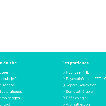
n du site
Les pratiques
ccueil
Hypnose PNL
ui suis-je ?
Psychothérapies EFT L
a séance
Sophro Relaxation
nfos pratiques
Somatothérapie
émoignages
Réflexologie
ontact
Aromathérapie