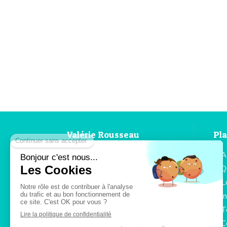
Valérie Rousseau
Pla
Valérie Rousseau vous reçoit
A
en cabinet ou à distance, pour
Q
tout problème de stress, de
L
maladie psychosomatique, de
mal-être psychique et de
I
difficulté émotionnelle.
T
C