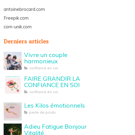
antoinebrocard.com
Freepik.com
com-unik.com
Derniers articles
Vivre un couple
harmonieux
confiance en soi
FAIRE GRANDIR LA
CONFIANCE EN SOI
confiance en soi
Les Kilos émotionnels
perte de poids
Adieu Fatigue Bonjour
Vitalité