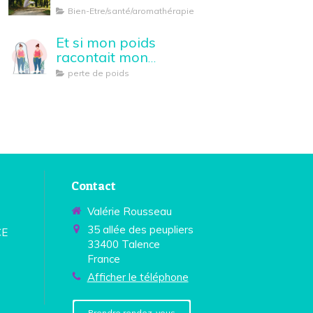
Bien-Etre/santé/aromathérapie
Et si mon poids
racontait mon
histoire...
perte de poids
Contact
Valérie Rousseau
35 allée des peupliers
CE
33400
Talence
France
Afficher le téléphone
Prendre rendez-vous